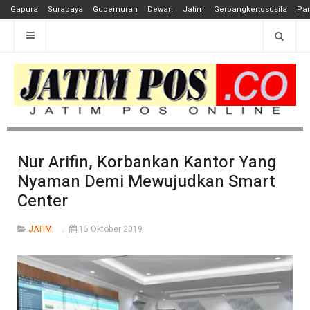
Gapura
Surabaya
Gubernuran
Dewan
Jatim
Gerbangkertosusila
Pan
Nur Arifin, Korbankan Kantor Yang
Nyaman Demi Mewujudkan Smart
Center
JATIM
15 Oktober 2019