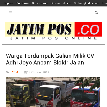
Gapura
Surabaya
Gubernuran
Dewan
Jatim
Gerbangkertosusila
Pan
Warga Terdampak Galian Milik CV
Adhi Joyo Ancam Blokir Jalan
JATIM
17 Oktober 2019