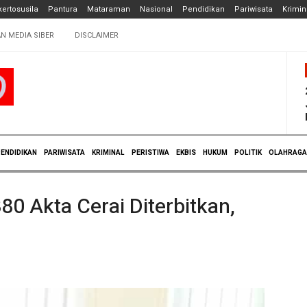
ertosusila
Pantura
Mataraman
Nasional
Pendidikan
Pariwisata
Krimin
N MEDIA SIBER
DISCLAIMER
ENDIDIKAN
PARIWISATA
KRIMINAL
PERISTIWA
EKBIS
HUKUM
POLITIK
OLAHRAGA
0 Akta Cerai Diterbitkan,