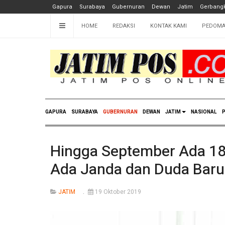
Gapura
Surabaya
Gubernuran
Dewan
Jatim
Gerbangk
HOME
REDAKSI
KONTAK KAMI
PEDOMA
GAPURA
SURABAYA
GUBERNURAN
DEWAN
JATIM
NASIONAL
P
Hingga September Ada 188
Ada Janda dan Duda Baru
JATIM
19 Oktober 2019