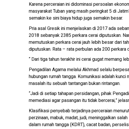
Karena perceraian ini didominasi persoalan ekonom
masyarakat Tuban yang masih peringkat 5 di Jatim?
semakin ke sini biaya hidup juga semakin besar.
Pria asal Gresik ini menjelaskan di 2017 ada seba
2018 sebanyak 2385 perkara cerai diputuskan. Na
memutuskan perkara cerai jauh lebih besar dari 
diputuskan. Rata – rata perbulan ada 200 perkara 
“ Dari tiga tahun terakhir ini cerai gugat memang l
Pengadilan Agama melalui Akhmad selalu berpesa
hubungan rumah tangga. Komunikasi adalah kunci
masalah itu sebuah tantangan bukan rintangan.
“Jadi di setiap tahapan persidangan, pihak Penga
memediasi agar pasangan itu tidak bercerai,” jelas
Klasifikasi penyebab terjadinya perceraian menur
perzinaan, mabuk, madat, judi, meninggalkan salah 
dalam rumah tangga (KDRT), cacat badan, perselis