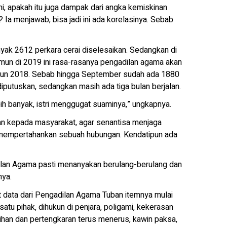
i, apakah itu juga dampak dari angka kemiskinan
 Ia menjawab, bisa jadi ini ada korelasinya. Sebab
nyak 2612 perkara cerai diselesaikan. Sedangkan di
mun di 2019 ini rasa-rasanya pengadilan agama akan
tahun 2018. Sebab hingga September sudah ada 1880
diputuskan, sedangkan masih ada tiga bulan berjalan.
ebih banyak, istri menggugat suaminya,” ungkapnya.
n kepada masyarakat, agar senantisa menjaga
 mempertahankan sebuah hubungan. Kendatipun ada
dilan Agama pasti menanyakan berulang-berulang dan
nya.
ut data dari Pengadilan Agama Tuban itemnya mulai
satu pihak, dihukun di penjara, poligami, kekerasan
ihan dan pertengkaran terus menerus, kawin paksa,