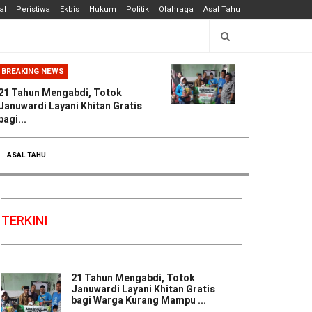
al
Peristiwa
Ekbis
Hukum
Politik
Olahraga
Asal Tahu
BREAKING NEWS
21 Tahun Mengabdi, Totok
Januwardi Layani Khitan Gratis
bagi...
ASAL TAHU
TERKINI
21 Tahun Mengabdi, Totok
Januwardi Layani Khitan Gratis
bagi Warga Kurang Mampu ...