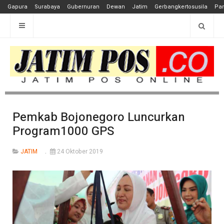
Gapura
Surabaya
Gubernuran
Dewan
Jatim
Gerbangkertosusila
Pan
Pemkab Bojonegoro Luncurkan
Program1000 GPS
JATIM
24 Oktober 2019