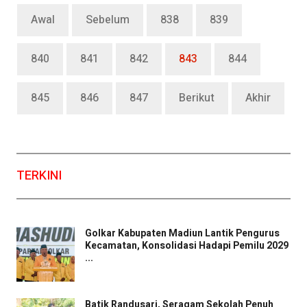
Awal
Sebelum
838
839
840
841
842
843
844
845
846
847
Berikut
Akhir
TERKINI
Golkar Kabupaten Madiun Lantik Pengurus
Kecamatan, Konsolidasi Hadapi Pemilu 2029
...
Batik Randusari, Seragam Sekolah Penuh