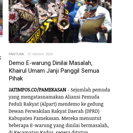
PANTURA
07 Oktober 2020
k
Demo E-warung Dinilai Masalah,
Khairul Umam Janji Panggil Semua
Pihak
JATIMPOS.CO/PAMEKASAN
- Sejumlah pemuda
yang mengatasnamakan Aliansi Pemuda
Peduli Rakyat (Alpart) mendemo ke gedung
Dewan Perwakilan Rakyat Daerah (DPRD)
Kabupaten Pamekasan. Mereka menuntut
beberapa E-warung yang dinilai bermasalah,
di Kecamatan Kadur, segera ditutup.