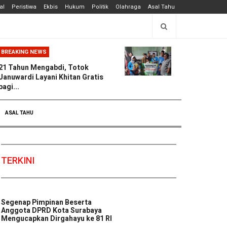
al
Peristiwa
Ekbis
Hukum
Politik
Olahraga
Asal Tahu
BREAKING NEWS
21 Tahun Mengabdi, Totok
Januwardi Layani Khitan Gratis
bagi...
ASAL TAHU
TERKINI
Segenap Pimpinan Beserta
Anggota DPRD Kota Surabaya
Mengucapkan Dirgahayu ke 81 RI
...