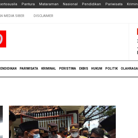
ertosusila
Pantura
Mataraman
Nasional
Pendidikan
Pariwisata
Krimin
N MEDIA SIBER
DISCLAIMER
ENDIDIKAN
PARIWISATA
KRIMINAL
PERISTIWA
EKBIS
HUKUM
POLITIK
OLAHRAGA