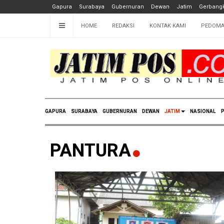
Gapura
Surabaya
Gubernuran
Dewan
Jatim
Gerbangk
HOME
REDAKSI
KONTAK KAMI
PEDOMA
GAPURA
SURABAYA
GUBERNURAN
DEWAN
JATIM
NASIONAL
P
PANTURA