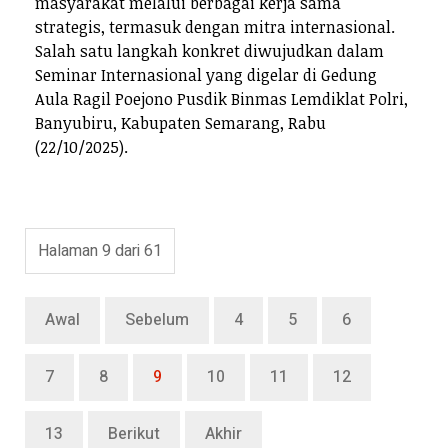
masyarakat melalui berbagai kerja sama
strategis, termasuk dengan mitra internasional.
Salah satu langkah konkret diwujudkan dalam
Seminar Internasional yang digelar di Gedung
Aula Ragil Poejono Pusdik Binmas Lemdiklat Polri,
Banyubiru, Kabupaten Semarang, Rabu
(22/10/2025).
Halaman 9 dari 61
Awal
Sebelum
4
5
6
7
8
9
10
11
12
13
Berikut
Akhir