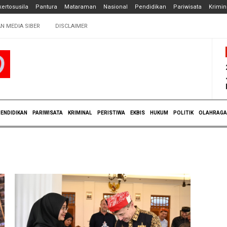
ertosusila
Pantura
Mataraman
Nasional
Pendidikan
Pariwisata
Krimin
N MEDIA SIBER
DISCLAIMER
ENDIDIKAN
PARIWISATA
KRIMINAL
PERISTIWA
EKBIS
HUKUM
POLITIK
OLAHRAGA