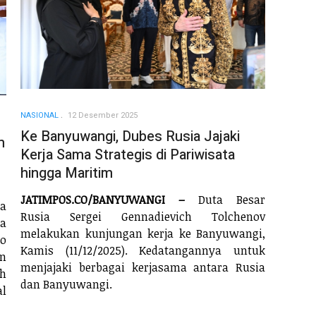
NASIONAL
12 Desember 2025
Ke Banyuwangi, Dubes Rusia Jajaki
m
Kerja Sama Strategis di Pariwisata
hingga Maritim
JATIMPOS.CO/BANYUWANGI –
Duta Besar
a
Rusia Sergei Gennadievich Tolchenov
a
melakukan kunjungan kerja ke Banyuwangi,
yo
Kamis (11/12/2025). Kedatangannya untuk
n
menjajaki berbagai kerjasama antara Rusia
h
dan Banyuwangi.
l