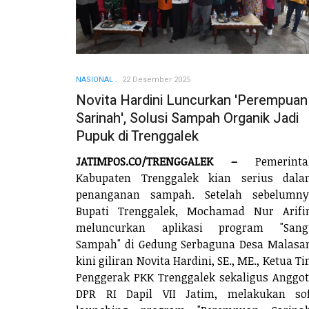
NASIONAL
22 Desember 2025
Novita Hardini Luncurkan 'Perempuan
Sarinah', Solusi Sampah Organik Jadi
Pupuk di Trenggalek
JATIMPOS.CO/TRENGGALEK –
Pemerinta
Kabupaten Trenggalek kian serius dala
penanganan sampah. Setelah sebelumny
Bupati Trenggalek, Mochamad Nur Arifi
meluncurkan aplikasi program "Sang
Sampah" di Gedung Serbaguna Desa Malasa
kini giliran Novita Hardini, SE., ME., Ketua T
Penggerak PKK Trenggalek sekaligus Anggo
DPR RI Dapil VII Jatim, melakukan sof