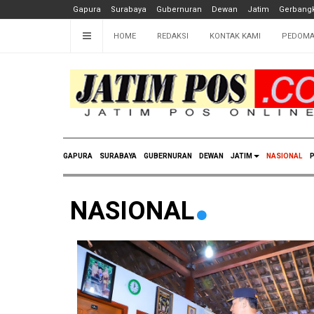
Gapura
Surabaya
Gubernuran
Dewan
Jatim
Gerbangk
HOME
REDAKSI
KONTAK KAMI
PEDOMA
GAPURA
SURABAYA
GUBERNURAN
DEWAN
JATIM
NASIONAL
P
NASIONAL