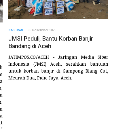
NASIONAL
06 Desember 2025
JMSI Peduli, Bantu Korban Banjir
Bandang di Aceh
JATIMPOS.CO/ACEH - Jaringan Media Siber
Indonesia (JMSI) Aceh, serahkan bantuan
h
untuk korban banjir di Gampong Blang Cut,
m
Meurah Dua, Pidie Jaya, Aceh.
a
n,
u
n,
im
ta
t