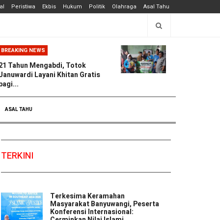
al
Peristiwa
Ekbis
Hukum
Politik
Olahraga
Asal Tahu
BREAKING NEWS
21 Tahun Mengabdi, Totok
Januwardi Layani Khitan Gratis
bagi...
ASAL TAHU
TERKINI
Terkesima Keramahan
Masyarakat Banyuwangi, Peserta
Konferensi Internasional:
Cerminkan Nilai Islami ...