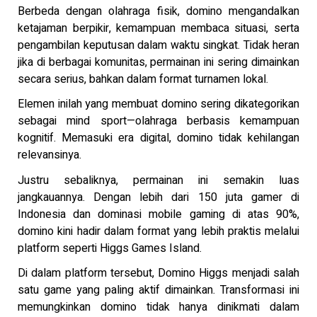
Berbeda dengan olahraga fisik, domino mengandalkan
ketajaman berpikir, kemampuan membaca situasi, serta
pengambilan keputusan dalam waktu singkat. Tidak heran
jika di berbagai komunitas, permainan ini sering dimainkan
secara serius, bahkan dalam format turnamen lokal.
Elemen inilah yang membuat domino sering dikategorikan
sebagai mind sport—olahraga berbasis kemampuan
kognitif. Memasuki era digital, domino tidak kehilangan
relevansinya.
Justru sebaliknya, permainan ini semakin luas
jangkauannya. Dengan lebih dari 150 juta gamer di
Indonesia dan dominasi mobile gaming di atas 90%,
domino kini hadir dalam format yang lebih praktis melalui
platform seperti Higgs Games Island.
Di dalam platform tersebut, Domino Higgs menjadi salah
satu game yang paling aktif dimainkan. Transformasi ini
memungkinkan domino tidak hanya dinikmati dalam