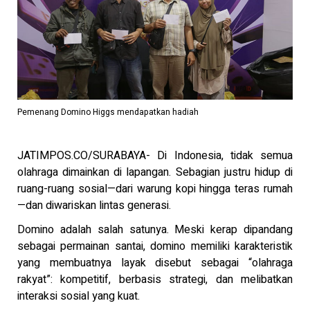
Pemenang Domino Higgs mendapatkan hadiah
JATIMPOS.CO/SURABAYA- Di Indonesia, tidak semua
olahraga dimainkan di lapangan. Sebagian justru hidup di
ruang-ruang sosial—dari warung kopi hingga teras rumah
—dan diwariskan lintas generasi.
Domino adalah salah satunya. Meski kerap dipandang
sebagai permainan santai, domino memiliki karakteristik
yang membuatnya layak disebut sebagai “olahraga
rakyat”: kompetitif, berbasis strategi, dan melibatkan
interaksi sosial yang kuat.