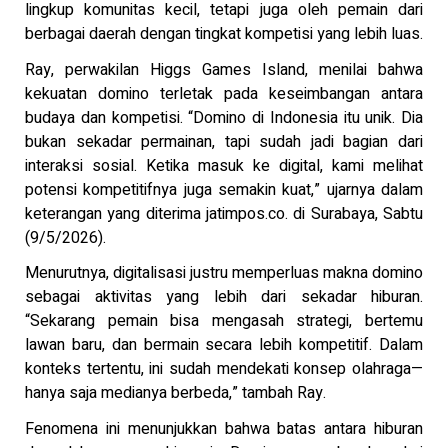
lingkup komunitas kecil, tetapi juga oleh pemain dari
berbagai daerah dengan tingkat kompetisi yang lebih luas.
Ray, perwakilan Higgs Games Island, menilai bahwa
kekuatan domino terletak pada keseimbangan antara
budaya dan kompetisi. “Domino di Indonesia itu unik. Dia
bukan sekadar permainan, tapi sudah jadi bagian dari
interaksi sosial. Ketika masuk ke digital, kami melihat
potensi kompetitifnya juga semakin kuat,” ujarnya dalam
keterangan yang diterima jatimpos.co. di Surabaya, Sabtu
(9/5/2026).
Menurutnya, digitalisasi justru memperluas makna domino
sebagai aktivitas yang lebih dari sekadar hiburan.
“Sekarang pemain bisa mengasah strategi, bertemu
lawan baru, dan bermain secara lebih kompetitif. Dalam
konteks tertentu, ini sudah mendekati konsep olahraga—
hanya saja medianya berbeda,” tambah Ray.
Fenomena ini menunjukkan bahwa batas antara hiburan