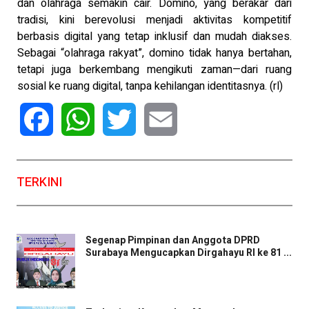
dan olahraga semakin cair. Domino, yang berakar dari
tradisi, kini berevolusi menjadi aktivitas kompetitif
berbasis digital yang tetap inklusif dan mudah diakses.
Sebagai “olahraga rakyat”, domino tidak hanya bertahan,
tetapi juga berkembang mengikuti zaman—dari ruang
sosial ke ruang digital, tanpa kehilangan identitasnya. (rl)
Facebook
WhatsApp
Twitter
Email
TERKINI
Segenap Pimpinan dan Anggota DPRD
Surabaya Mengucapkan Dirgahayu RI ke 81 ...