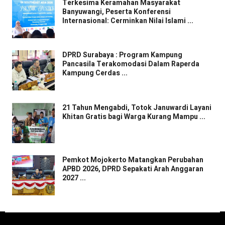
Terkesima Keramahan Masyarakat
Banyuwangi, Peserta Konferensi
Internasional: Cerminkan Nilai Islami ...
DPRD Surabaya : Program Kampung
Pancasila Terakomodasi Dalam Raperda
Kampung Cerdas ...
21 Tahun Mengabdi, Totok Januwardi Layani
Khitan Gratis bagi Warga Kurang Mampu ...
Pemkot Mojokerto Matangkan Perubahan
APBD 2026, DPRD Sepakati Arah Anggaran
2027 ...