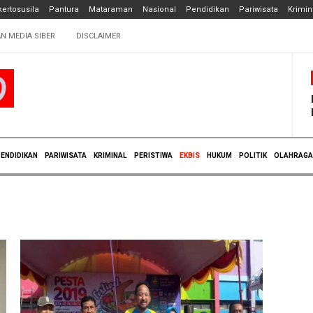
ertosusila
Pantura
Mataraman
Nasional
Pendidikan
Pariwisata
Krimin
N MEDIA SIBER
DISCLAIMER
ENDIDIKAN
PARIWISATA
KRIMINAL
PERISTIWA
EKBIS
HUKUM
POLITIK
OLAHRAGA