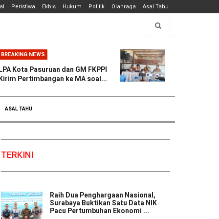
al
Peristiwa
Ekbis
Hukum
Politik
Olahraga
Asal Tahu
BREAKING NEWS
LPA Kota Pasuruan dan GM FKPPI
Kirim Pertimbangan ke MA soal...
ASAL TAHU
TERKINI
Raih Dua Penghargaan Nasional,
Surabaya Buktikan Satu Data NIK
Pacu Pertumbuhan Ekonomi ...