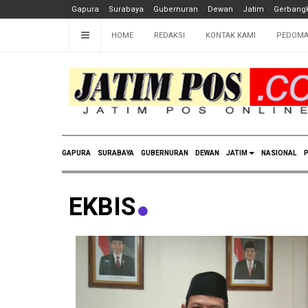
Gapura
Surabaya
Gubernuran
Dewan
Jatim
Gerbangk
HOME
REDAKSI
KONTAK KAMI
PEDOMA
GAPURA
SURABAYA
GUBERNURAN
DEWAN
JATIM
NASIONAL
P
EKBIS