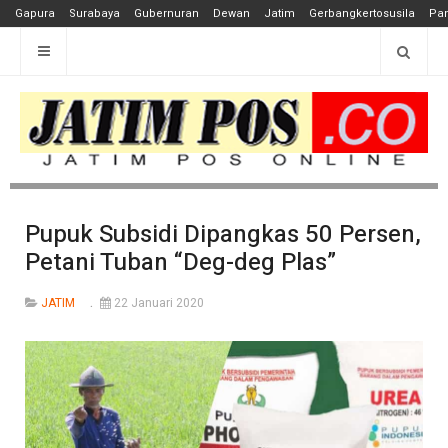
Gapura
Surabaya
Gubernuran
Dewan
Jatim
Gerbangkertosusila
Pan
Pupuk Subsidi Dipangkas 50 Persen,
Petani Tuban “Deg-deg Plas”
JATIM
22 Januari 2020