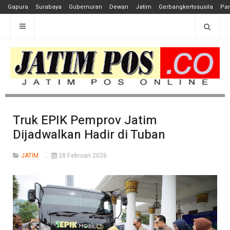
Gapura
Surabaya
Gubernuran
Dewan
Jatim
Gerbangkertosusila
Pan
Truk EPIK Pemprov Jatim
Dijadwalkan Hadir di Tuban
JATIM
28 Februari 2026