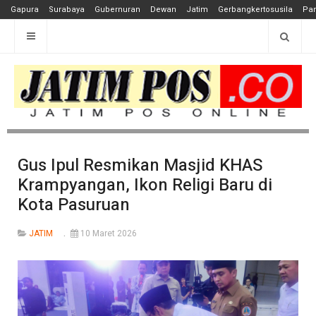
Gapura
Surabaya
Gubernuran
Dewan
Jatim
Gerbangkertosusila
Pan
Gus Ipul Resmikan Masjid KHAS
Krampyangan, Ikon Religi Baru di
Kota Pasuruan
JATIM
10 Maret 2026