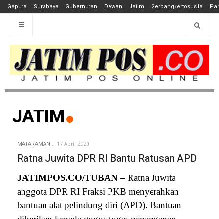
Gapura
Surabaya
Gubernuran
Dewan
Jatim
Gerbangkertosusila
Pan
JATIM
MATARAMAN
17 April 2020
Ratna Juwita DPR RI Bantu Ratusan APD
JATIMPOS.CO/TUBAN –
Ratna Juwita
anggota DPR RI Fraksi PKB menyerahkan
bantuan alat pelindung diri (APD). Bantuan
diberikan kepada gugus tugas penanganan