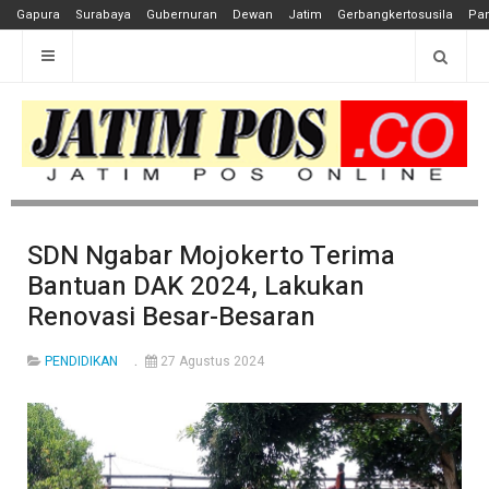
Gapura
Surabaya
Gubernuran
Dewan
Jatim
Gerbangkertosusila
Pan
SDN Ngabar Mojokerto Terima
Bantuan DAK 2024, Lakukan
Renovasi Besar-Besaran
PENDIDIKAN
27 Agustus 2024