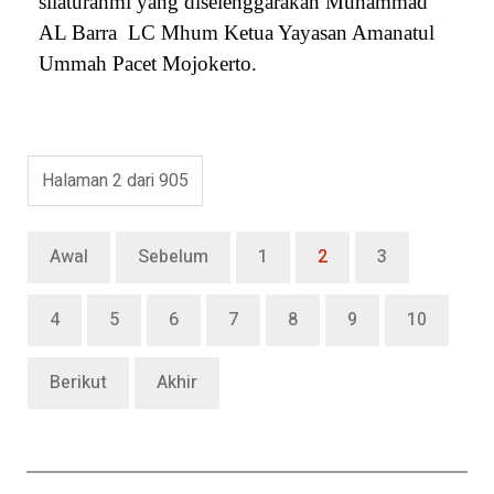
silaturahmi yang diselenggarakan Muhammad
AL Barra LC Mhum Ketua Yayasan Amanatul
Ummah Pacet Mojokerto.
Halaman 2 dari 905
Awal
Sebelum
1
2
3
4
5
6
7
8
9
10
Berikut
Akhir