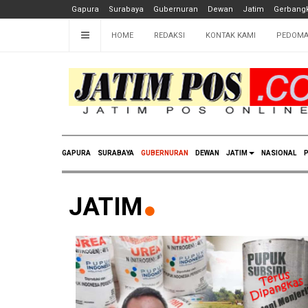
Gapura
Surabaya
Gubernuran
Dewan
Jatim
Gerbangk
HOME
REDAKSI
KONTAK KAMI
PEDOMA
GAPURA
SURABAYA
GUBERNURAN
DEWAN
JATIM
NASIONAL
P
JATIM