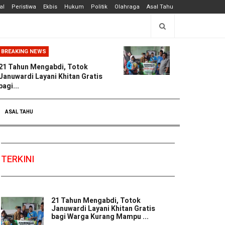
al
Peristiwa
Ekbis
Hukum
Politik
Olahraga
Asal Tahu
BREAKING NEWS
21 Tahun Mengabdi, Totok
Januwardi Layani Khitan Gratis
bagi...
ASAL TAHU
TERKINI
21 Tahun Mengabdi, Totok
Januwardi Layani Khitan Gratis
bagi Warga Kurang Mampu ...