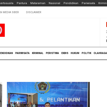
ertosusila
Pantura
Mataraman
Nasional
Pendidikan
Pariwisata
Krimin
N MEDIA SIBER
DISCLAIMER
ENDIDIKAN
PARIWISATA
KRIMINAL
PERISTIWA
EKBIS
HUKUM
POLITIK
OLAHRAGA