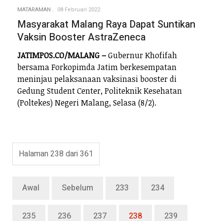
MATARAMAN
08 Februari 2022
Masyarakat Malang Raya Dapat Suntikan
Vaksin Booster AstraZeneca
JATIMPOS.CO/MALANG –
Gubernur Khofifah
bersama Forkopimda Jatim berkesempatan
meninjau pelaksanaan vaksinasi booster di
Gedung Student Center, Politeknik Kesehatan
(Poltekes) Negeri Malang, Selasa (8/2).
Halaman 238 dari 361
Awal
Sebelum
233
234
235
236
237
238
239