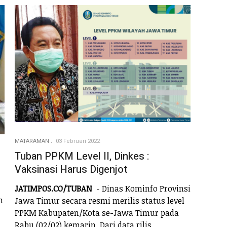
MATARAMAN
03 Februari 2022
Tuban PPKM Level II, Dinkes :
Vaksinasi Harus Digenjot
JATIMPOS.CO/TUBAN
- Dinas Kominfo Provinsi
h
Jawa Timur secara resmi merilis status level
PPKM Kabupaten/Kota se-Jawa Timur pada
Rabu (02/02) kemarin. Dari data rilis,