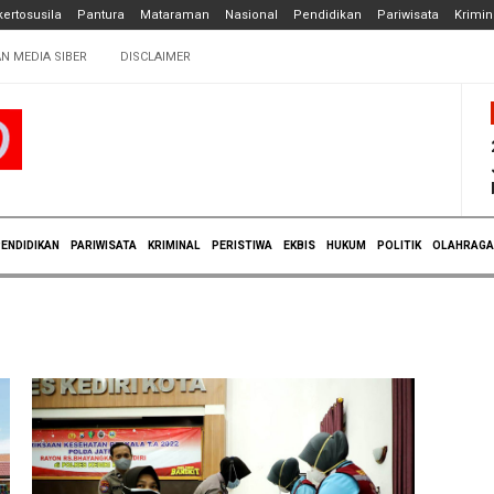
ertosusila
Pantura
Mataraman
Nasional
Pendidikan
Pariwisata
Krimin
N MEDIA SIBER
DISCLAIMER
ENDIDIKAN
PARIWISATA
KRIMINAL
PERISTIWA
EKBIS
HUKUM
POLITIK
OLAHRAGA