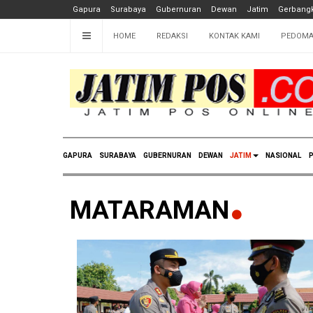
Gapura
Surabaya
Gubernuran
Dewan
Jatim
Gerbangk
HOME
REDAKSI
KONTAK KAMI
PEDOMA
GAPURA
SURABAYA
GUBERNURAN
DEWAN
JATIM
NASIONAL
P
MATARAMAN