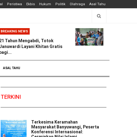
al
Peristiwa
Ekbis
Hukum
Politik
Olahraga
Asal Tahu
BREAKING NEWS
21 Tahun Mengabdi, Totok
Januwardi Layani Khitan Gratis
bagi...
ASAL TAHU
TERKINI
Terkesima Keramahan
Masyarakat Banyuwangi, Peserta
Konferensi Internasional:
Cerminkan Nilai Islami ...