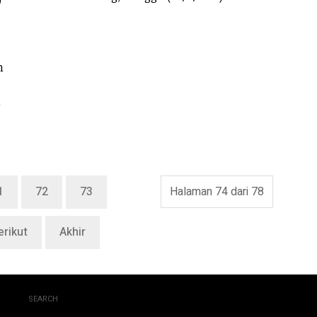
n
h
1
72
73
Halaman 74 dari 78
erikut
Akhir
SEARCH