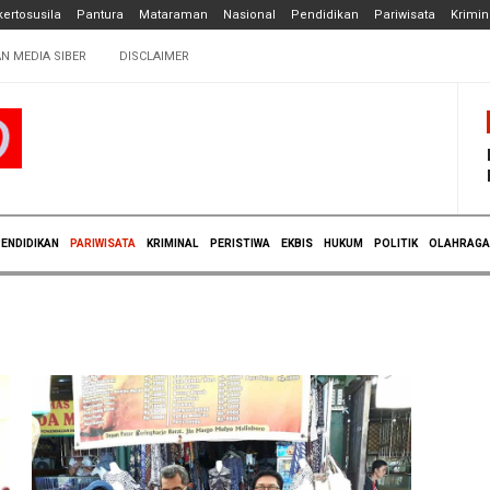
ertosusila
Pantura
Mataraman
Nasional
Pendidikan
Pariwisata
Krimin
N MEDIA SIBER
DISCLAIMER
ENDIDIKAN
PARIWISATA
KRIMINAL
PERISTIWA
EKBIS
HUKUM
POLITIK
OLAHRAGA