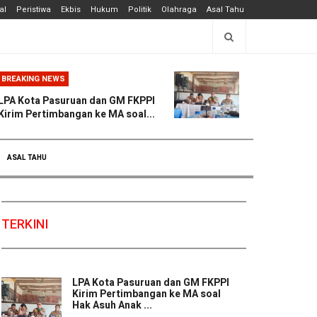
al
Peristiwa
Ekbis
Hukum
Politik
Olahraga
Asal Tahu
BREAKING NEWS
LPA Kota Pasuruan dan GM FKPPI
Kirim Pertimbangan ke MA soal...
ASAL TAHU
TERKINI
LPA Kota Pasuruan dan GM FKPPI
Kirim Pertimbangan ke MA soal
Hak Asuh Anak ...