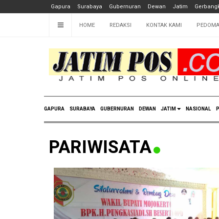
Gapura
Surabaya
Gubernuran
Dewan
Jatim
Gerbangk
HOME
REDAKSI
KONTAK KAMI
PEDOMA
GAPURA
SURABAYA
GUBERNURAN
DEWAN
JATIM
NASIONAL
P
PARIWISATA