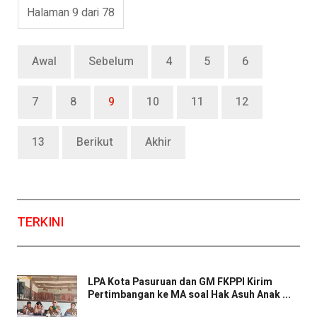
Halaman 9 dari 78
Awal
Sebelum
4
5
6
7
8
9
10
11
12
13
Berikut
Akhir
TERKINI
LPA Kota Pasuruan dan GM FKPPI Kirim
Pertimbangan ke MA soal Hak Asuh Anak ...