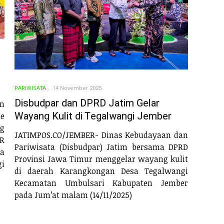
PARIWISATA
14 November 2025
Disbudpar dan DPRD Jatim Gelar
n
Wayang Kulit di Tegalwangi Jember
re
g
JATIMPOS.CO/JEMBER- Dinas Kebudayaan dan
OR
Pariwisata (Disbudpar) Jatim bersama DPRD
ta
Provinsi Jawa Timur menggelar wayang kulit
gi
di daerah Karangkongan Desa Tegalwangi
Kecamatan Umbulsari Kabupaten Jember
pada Jum’at malam (14/11/2025)