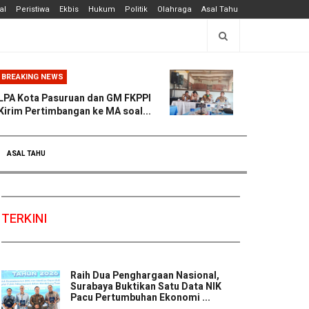
al
Peristiwa
Ekbis
Hukum
Politik
Olahraga
Asal Tahu
BREAKING NEWS
LPA Kota Pasuruan dan GM FKPPI
Kirim Pertimbangan ke MA soal...
ASAL TAHU
TERKINI
Raih Dua Penghargaan Nasional,
Surabaya Buktikan Satu Data NIK
Pacu Pertumbuhan Ekonomi ...