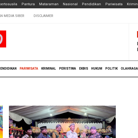
ertosusila
Pantura
Mataraman
Nasional
Pendidikan
Pariwisata
Krimin
N MEDIA SIBER
DISCLAIMER
ENDIDIKAN
PARIWISATA
KRIMINAL
PERISTIWA
EKBIS
HUKUM
POLITIK
OLAHRAGA