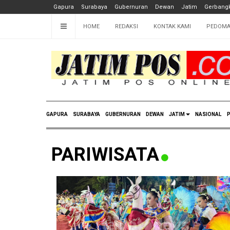
Gapura
Surabaya
Gubernuran
Dewan
Jatim
Gerbangk
HOME
REDAKSI
KONTAK KAMI
PEDOMA
GAPURA
SURABAYA
GUBERNURAN
DEWAN
JATIM
NASIONAL
P
PARIWISATA