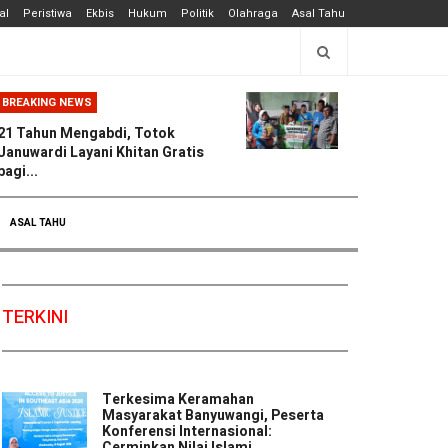
al
Peristiwa
Ekbis
Hukum
Politik
Olahraga
Asal Tahu
BREAKING NEWS
21 Tahun Mengabdi, Totok
Januwardi Layani Khitan Gratis
bagi...
ASAL TAHU
TERKINI
Terkesima Keramahan
Masyarakat Banyuwangi, Peserta
Konferensi Internasional:
Cerminkan Nilai Islami ...