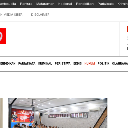
ertosusila
Pantura
Mataraman
Nasional
Pendidikan
Pariwisata
Krimin
N MEDIA SIBER
DISCLAIMER
ENDIDIKAN
PARIWISATA
KRIMINAL
PERISTIWA
EKBIS
HUKUM
POLITIK
OLAHRAGA