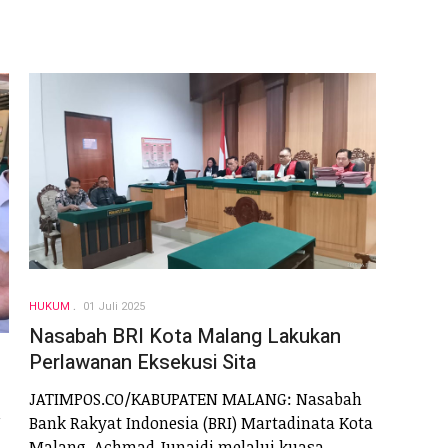
HUKUM
01 Juli 2025
Nasabah BRI Kota Malang Lakukan
Perlawanan Eksekusi Sita
JATIMPOS.CO/KABUPATEN MALANG: Nasabah
W
Bank Rakyat Indonesia (BRI) Martadinata Kota
Malang, Achmad Junaidi melalui kuasa