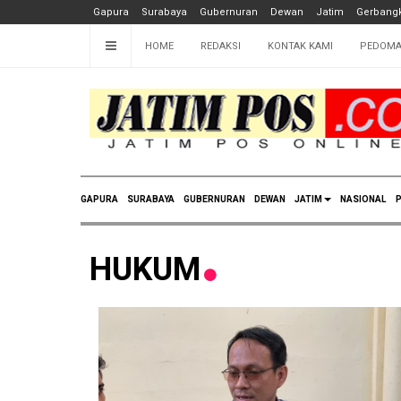
Gapura
Surabaya
Gubernuran
Dewan
Jatim
Gerbangk
HOME
REDAKSI
KONTAK KAMI
PEDOMA
GAPURA
SURABAYA
GUBERNURAN
DEWAN
JATIM
NASIONAL
P
HUKUM