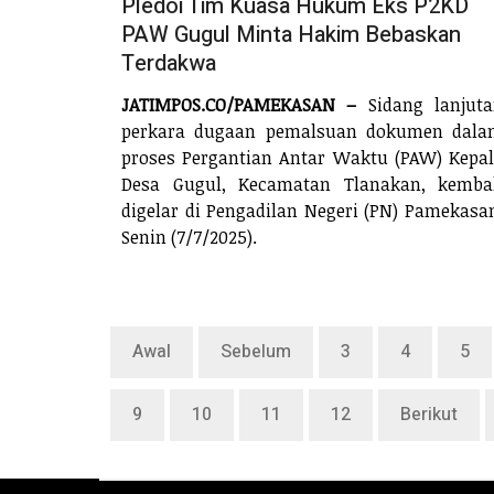
Pledoi Tim Kuasa Hukum Eks P2KD
PAW Gugul Minta Hakim Bebaskan
Terdakwa
JATIMPOS.CO/PAMEKASAN –
Sidang lanjut
perkara dugaan pemalsuan dokumen dala
proses Pergantian Antar Waktu (PAW) Kepa
Desa Gugul, Kecamatan Tlanakan, kemba
digelar di Pengadilan Negeri (PN) Pamekasa
Senin (7/7/2025).
Awal
Sebelum
3
4
5
9
10
11
12
Berikut