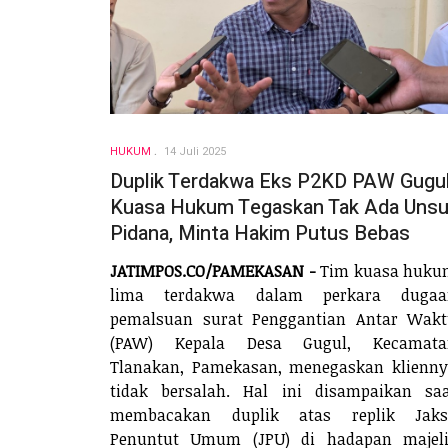
HUKUM
14 Juli 2025
Duplik Terdakwa Eks P2KD PAW Gugul
Kuasa Hukum Tegaskan Tak Ada Unsu
Pidana, Minta Hakim Putus Bebas
JATIMPOS.CO/PAMEKASAN -
Tim kuasa huku
lima terdakwa dalam perkara dugaa
pemalsuan surat Penggantian Antar Wak
(PAW) Kepala Desa Gugul, Kecamata
Tlanakan, Pamekasan, menegaskan klienn
tidak bersalah. Hal ini disampaikan sa
membacakan duplik atas replik Jaks
Penuntut Umum (JPU) di hadapan majeli