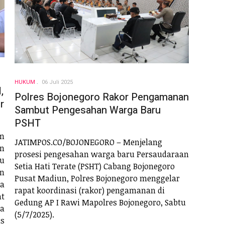
HUKUM
06 Juli 2025
,
Polres Bojonegoro Rakor Pengamanan
r
Sambut Pengesahan Warga Baru
PSHT
m
JATIMPOS.CO/BOJONEGORO – Menjelang
n
prosesi pengesahan warga baru Persaudaraan
tu
Setia Hati Terate (PSHT) Cabang Bojonegoro
n
Pusat Madiun, Polres Bojonegoro menggelar
ya
rapat koordinasi (rakor) pengamanan di
at
Gedung AP I Rawi Mapolres Bojonegoro, Sabtu
a
(5/7/2025).
s