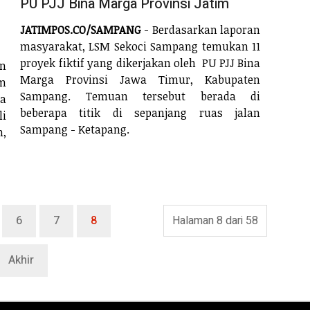
PU PJJ Bina Marga Provinsi Jatim
JATIMPOS.CO/SAMPANG
- Berdasarkan laporan
masyarakat, LSM Sekoci Sampang temukan 11
proyek fiktif yang dikerjakan oleh PU PJJ Bina
an
Marga Provinsi Jawa Timur, Kabupaten
m
Sampang. Temuan tersebut berada di
la
beberapa titik di sepanjang ruas jalan
li
Sampang - Ketapang.
n,
6
7
8
Halaman 8 dari 58
Akhir