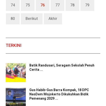
74
75
76
77
78
79
80
Berikut
Akhir
TERKINI
Batik Randusari, Seragam Sekolah Penuh
Cerita ...
Gus Habib-Gus Barra Kompak, 18 DPC
NasDem Mojokerto Dikukuhkan Bidik
Pemenang 2029 ...