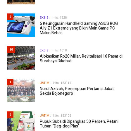
9
EKBIS
hits: 1528
5 Keunggulan Handheld Gaming ASUS ROG
Ally Z1 Extreme yang Bikin Main Game PC
Makin Bebas
10
EKBIS
hits: 1518
Alokasikan Rp20 Miliar, Revitalisasi 16 Pasar di
Surabaya Dikebut
1
JATIM
hits: 153111
Nurul Azizah, Perempuan Pertama Jabat
Sekda Bojonegoro
2
JATIM
hits: 153105
Pupuk Subsidi Dipangkas 50 Persen, Petani
Tuban “Deg-deg Plas”