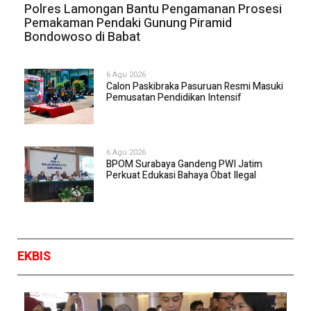
Polres Lamongan Bantu Pengamanan Prosesi
Segenap Pimpinan
Beserta Anggota DPRD
Pemakaman Pendaki Gunung Piramid
Surabaya
Bondowoso di Babat
Mengucapkan Selamat
HUT ke 81 RI
6 Agu 2026
Calon Paskibraka Pasuruan Resmi Masuki
Pemusatan Pendidikan Intensif
6 Agu 2026
BPOM Surabaya Gandeng PWI Jatim
Perkuat Edukasi Bahaya Obat Ilegal
EKBIS