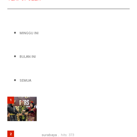
surabaya
hits: 876
MINGGU INI
PTPN
I
Regional
5
BULAN INI
Raih
Gold
Winner
MRA
2026,
SEMUA
Strategi
Kelola
Isu
Negatif
1
Jadi
Positif
2
surabaya
hits: 373