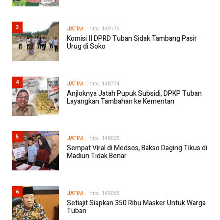
3
JATIM
hits: 149176
Komisi II DPRD Tuban Sidak Tambang Pasir
Urug di Soko
4
JATIM
hits: 148774
Anjloknya Jatah Pupuk Subsidi, DPKP Tuban
Layangkan Tambahan ke Kementan
5
JATIM
hits: 148025
Sempat Viral di Medsos, Bakso Daging Tikus di
Madiun Tidak Benar
6
JATIM
hits: 145065
Setiajit Siapkan 350 Ribu Masker Untuk Warga
Tuban