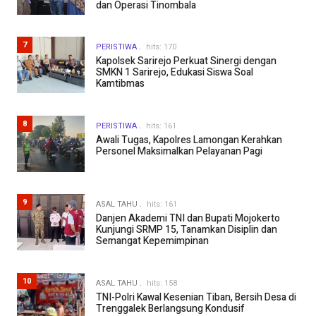
dan Operasi Tinombala
7
PERISTIWA
hits: 170
Kapolsek Sarirejo Perkuat Sinergi dengan
SMKN 1 Sarirejo, Edukasi Siswa Soal
Kamtibmas
8
PERISTIWA
hits: 161
Awali Tugas, Kapolres Lamongan Kerahkan
Personel Maksimalkan Pelayanan Pagi
9
ASAL TAHU
hits: 161
Danjen Akademi TNI dan Bupati Mojokerto
Kunjungi SRMP 15, Tanamkan Disiplin dan
Semangat Kepemimpinan
10
ASAL TAHU
hits: 158
TNI-Polri Kawal Kesenian Tiban, Bersih Desa di
Trenggalek Berlangsung Kondusif