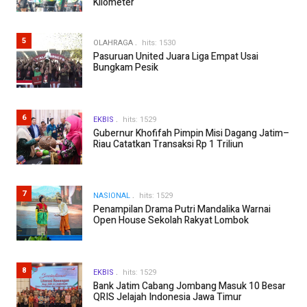
Kilometer
5
OLAHRAGA
hits: 1530
Pasuruan United Juara Liga Empat Usai
Bungkam Pesik
6
EKBIS
hits: 1529
Gubernur Khofifah Pimpin Misi Dagang Jatim–
Riau Catatkan Transaksi Rp 1 Triliun
7
NASIONAL
hits: 1529
Penampilan Drama Putri Mandalika Warnai
Open House Sekolah Rakyat Lombok
8
EKBIS
hits: 1529
Bank Jatim Cabang Jombang Masuk 10 Besar
QRIS Jelajah Indonesia Jawa Timur