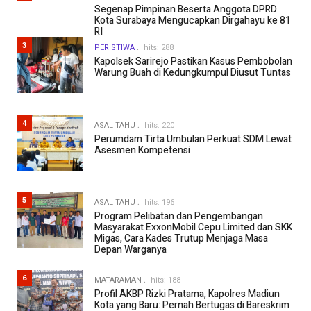
Segenap Pimpinan Beserta Anggota DPRD
Kota Surabaya Mengucapkan Dirgahayu ke 81
RI
3
PERISTIWA
hits: 288
Kapolsek Sarirejo Pastikan Kasus Pembobolan
Warung Buah di Kedungkumpul Diusut Tuntas
4
ASAL TAHU
hits: 220
Perumdam Tirta Umbulan Perkuat SDM Lewat
Asesmen Kompetensi
5
ASAL TAHU
hits: 196
Program Pelibatan dan Pengembangan
Masyarakat ExxonMobil Cepu Limited dan SKK
Migas, Cara Kades Trutup Menjaga Masa
Depan Warganya
6
MATARAMAN
hits: 188
Profil AKBP Rizki Pratama, Kapolres Madiun
Kota yang Baru: Pernah Bertugas di Bareskrim